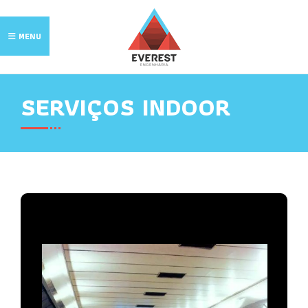
MENU
SERVIÇOS INDOOR
A Empresa
Segmentos de atuação
Produtos
Serviços
Projetos