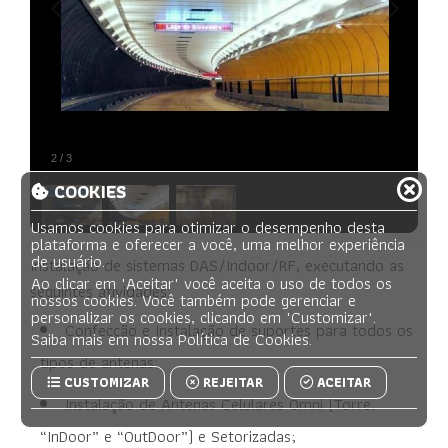
Ética
Contato
2026
- everestengenharia.com.br -
2
/
3
Todos os direitos reservados.
COOKIES
Usamos
cookies
para otimizar o desempenho desta
plataforma e oferecer a você, uma melhor experiência
de usuário.
Instalação de sistemas DAS/Indoor/RF, executando as
Ao clicar em
"Aceitar"
você aceita o uso de todos os
seguintes atividades:
nossos cookies. Você também pode gerenciar e
personalizar os cookies, clicando em
"Customizar"
.
Confecção e Instalação de suportes para todos os
Saiba mais em nossa
Política de Cookies
.
tipos de antenas;
CUSTOMIZAR
REJEITAR
ACEITAR
Instalação de Antenas Celulares Omni (Torre,
“InDoor” e “OutDoor”) e Setorizadas;