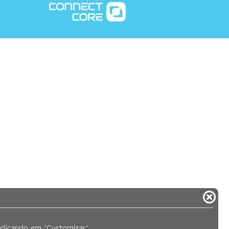
 clicando em
"Customizar"
.