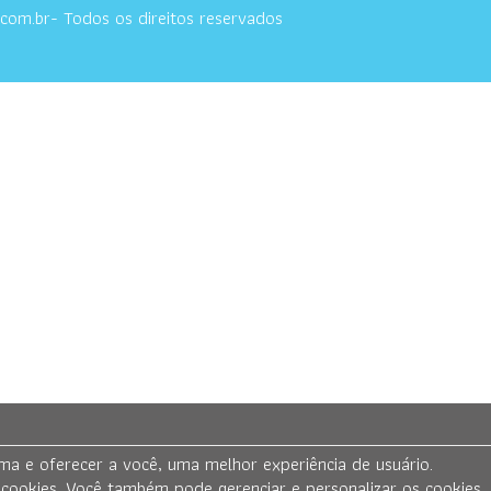
.com.br- Todos os direitos reservados
a e oferecer a você, uma melhor experiência de usuário.
cookies. Você também pode gerenciar e personalizar os cookies,