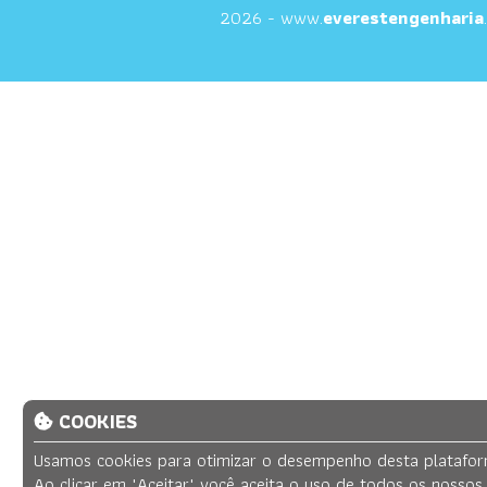
2026 - www.
everestengenharia
COOKIES
Usamos
cookies
para otimizar o desempenho desta plataform
Ao clicar em
"Aceitar"
você aceita o uso de todos os nossos 