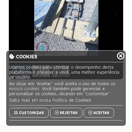
Ética
Contato
2026
- everestengenharia.com.br -
Todos os direitos reservados.
COOKIES
2
/
3
Usamos
cookies
para otimizar o desempenho desta
plataforma e oferecer a você, uma melhor experiência
de usuário.
Ao clicar em
"Aceitar"
você aceita o uso de todos os
nossos cookies. Você também pode gerenciar e
Cliente: Highline
personalizar os cookies, clicando em
"Customizar"
.
Cidade: Palmas de Monte Alto
Saiba mais em nossa
Política de Cookies
.
Torre: EQR40A6
CUSTOMIZAR
REJEITAR
ACEITAR